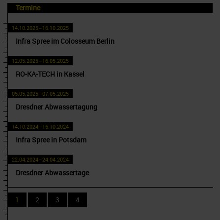
Termine
14.10.2025–16.10.2025
Infra Spree im Colosseum Berlin
12.05.2025–16.05.2025
RO-KA-TECH in Kassel
05.05.2025–07.05.2025
Dresdner Abwassertagung
14.10.2024–16.10.2024
Infra Spree in Potsdam
22.04.2024–24.04.2024
Dresdner Abwassertage
1
2
3
4