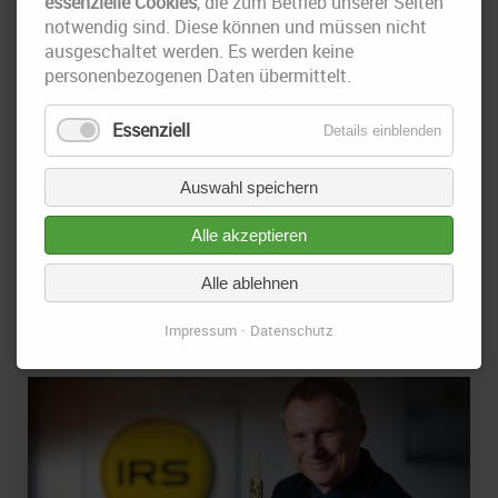
essenzielle Cookies
, die zum Betrieb unserer Seiten
notwendig sind. Diese können und müssen nicht
ausgeschaltet werden. Es werden keine
personenbezogenen Daten übermittelt.
Essenziell
Details einblenden
Auswahl speichern
23. November 2017
Alle akzeptieren
2. Brandenburger Sanierungstag - Grabenlos Sanieren
im Flächenland –
Alle ablehnen
Wir waren mit einem Stand am 14. / 15. November 2017 Teilnehmer
Impressum
Datenschutz
am Brandenburger Sanierungstag.