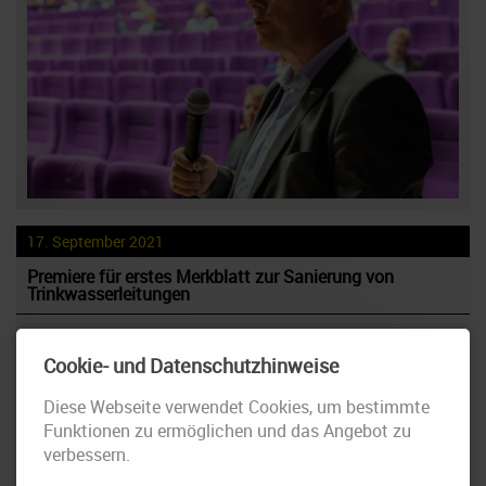
17. September 2021
Premiere für erstes Merkblatt zur Sanierung von
Trinkwasserleitungen
Der Rohrleitungssanierungsverband (RSV) gibt erstmals ein
Merkblatt heraus, das die noch junge Technologie des Trinkwasser-
Cookie- und Datenschutzhinweise
Schlauchlinings umfangreich beschreibt. Damit werden Versorger und
Ingenieurbüros bei Planung, Ausschreibung und Umsetzung von
Diese Webseite verwendet Cookies, um bestimmte
Sanierungsmaßnahmen …
Funktionen zu ermöglichen und das Angebot zu
verbessern.