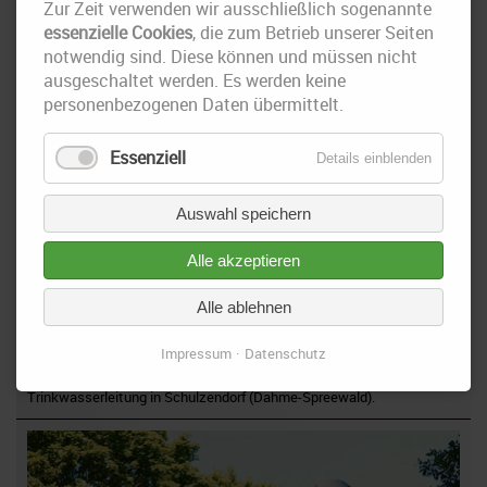
Zur Zeit verwenden wir ausschließlich sogenannte
essenzielle Cookies
, die zum Betrieb unserer Seiten
notwendig sind. Diese können und müssen nicht
ausgeschaltet werden. Es werden keine
personenbezogenen Daten übermittelt.
Essenziell
Details einblenden
Auswahl speichern
Alle akzeptieren
16. September 2021
Alle ablehnen
Baustelle in Königs Wusterhausen - 2. Bauabschnitt
Impressum
Datenschutz
Die DIRINGER & SCHEIDEL ROHRSANIERUNG saniert mithilfe der
hochmodernen Verfahren DynTec und BlueLine die rund 900m lange
Trinkwasserleitung in Schulzendorf (Dahme-Spreewald).