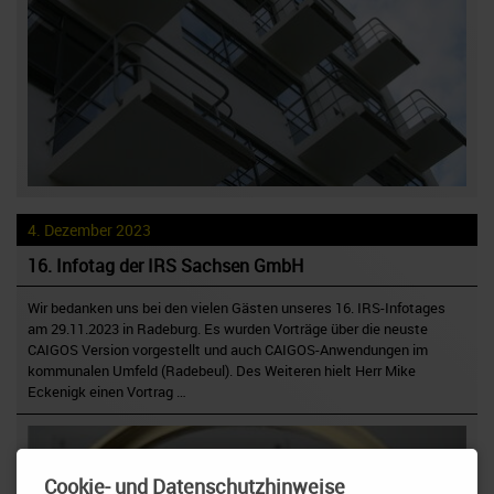
4. Dezember 2023
16. Infotag der IRS Sachsen GmbH
Wir bedanken uns bei den vielen Gästen unseres 16. IRS-Infotages
am 29.11.2023 in Radeburg. Es wurden Vorträge über die neuste
CAIGOS Version vorgestellt und auch CAIGOS-Anwendungen im
kommunalen Umfeld (Radebeul). Des Weiteren hielt Herr Mike
Eckenigk einen Vortrag …
Cookie- und Datenschutzhinweise