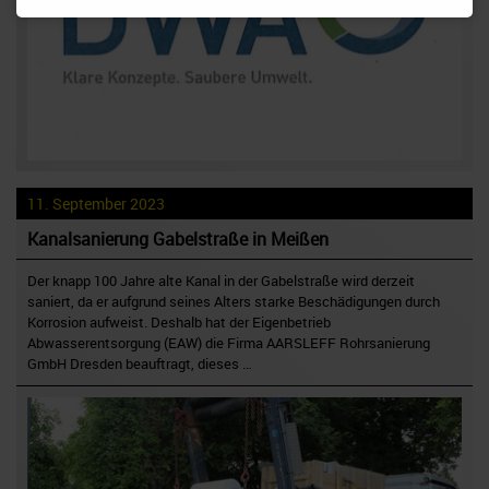
11. September 2023
Kanalsanierung Gabelstraße in Meißen
Der knapp 100 Jahre alte Kanal in der Gabelstraße wird derzeit
saniert, da er aufgrund seines Alters starke Beschädigungen durch
Korrosion aufweist. Deshalb hat der Eigenbetrieb
Abwasserentsorgung (EAW) die Firma AARSLEFF Rohrsanierung
GmbH Dresden beauftragt, dieses …