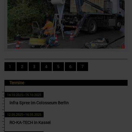
1
2
3
4
5
6
7
Termine
14.10.2025–16.10.2025
Infra Spree im Colosseum Berlin
12.05.2025–16.05.2025
RO-KA-TECH in Kassel