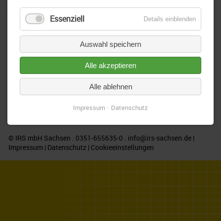
Registrieren
Essenziell
Details einblenden
Login
Auswahl speichern
Benutzername
Alle akzeptieren
Passwort
Alle ablehnen
Anmelden
Impressum
Datenschutz
© IRS mbH Sachsen . 0351-655635-0 .
info@irs-sachsen.de
|
Impressum
|
Datenschutz
|
Cookieeinstellungen