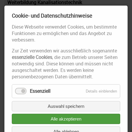
Weiterbildung Kanalisationstechnik
Unser Büroleiter Herr Buder nahm vom 10. – 11. März 2016 am 29.
Cookie- und Datenschutzhinweise
Lindauer JT Seminar zum Thema: „Praktische Kanalisationstechnik –
Zukunftsfähige Entwässerungssysteme“ teil.
Diese Webseite verwendet Cookies, um bestimmte
Funktionen zu ermöglichen und das Angebot zu
verbessern.
11. März 2016
5. Wirtschaftstag im Landkreis Meißen
Zur Zeit verwenden wir ausschließlich sogenannte
essenzielle Cookies
, die zum Betrieb unserer Seiten
Auch in diesem Jahr nahm die IRS am nunmehr 5. Wirtschaftstag im
notwendig sind. Diese können und müssen nicht
Landkreis Meißen am 10. März 2016 in der Stadthalle „Stern“ in Riesa
ausgeschaltet werden. Es werden keine
teil.
personenbezogenen Daten übermittelt.
Essenziell
Details einblenden
Auswahl speichern
Alle akzeptieren
Alle ablehnen