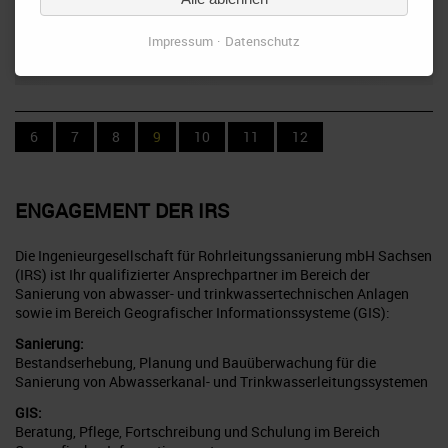
Impressum
Datenschutz
6
7
8
9
10
11
12
ENGAGEMENT DER
IRS
Die Ingenieurgesellschaft für Rohrleitungssanierung mbH Sachsen
(IRS) ist Ihr qualifizierter Ansprechpartner im Bereich der
Sanierung von abwasser- und trinkwassertechnischen Anlagen
sowie im Bereich Geografischer Informationssysteme (GIS):
Sanierung:
Bestandserhebung, Planung und Bauüberwachung für die
Sanierung von Abwasserkanal- und Trinkwasserleitungssystemen
GIS:
Beratung, Pflege, Fortschreibung und Schulung im Bereich