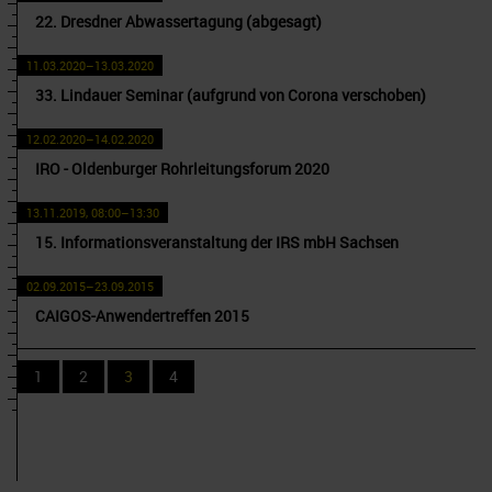
22. Dresdner Abwassertagung (abgesagt)
11.03.2020–13.03.2020
33. Lindauer Seminar (aufgrund von Corona verschoben)
12.02.2020–14.02.2020
IRO - Oldenburger Rohrleitungsforum 2020
13.11.2019, 08:00–13:30
15. Informationsveranstaltung der IRS mbH Sachsen
02.09.2015–23.09.2015
CAIGOS-Anwendertreffen 2015
1
2
3
4