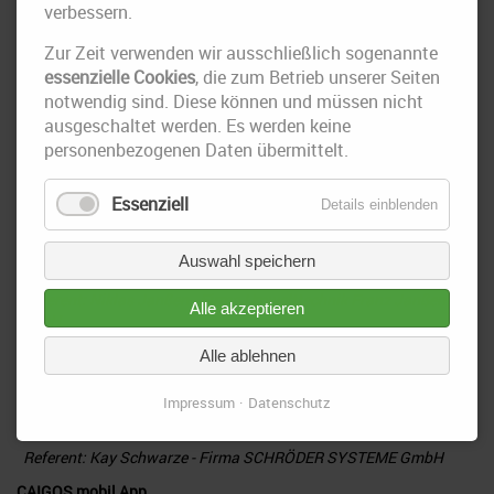
verbessern.
Zur Zeit verwenden wir ausschließlich sogenannte
Umgang mit der Mangelbeseitigung aus Sicht der ausführenden
essenzielle Cookies
, die zum Betrieb unserer Seiten
Firmen
notwendig sind. Diese können und müssen nicht
Referent: Sebastian Diehl - Firma Swietelsky-Faber GmbH
ausgeschaltet werden. Es werden keine
Kanalsanierung
personenbezogenen Daten übermittelt.
UV-Licht-härtende GFK-Schlauchliner in Druckleitungen - Ein
Erfahrungsbericht
Essenziell
Details einblenden
Referent:
Roland Hahn - Firma SAERTEX
multiCom
GmbH
Auswahl speichern
Injektionsverfahren in der Kanalsanierung - Janssen Process
Referent:
Niklas Janßen - Firma Umwelttechnik Franz Janßen
Alle akzeptieren
GmbH
Zustandsermittlung und -bewertung von Dükerleitungen
Alle ablehnen
Referent:
Tim
Krüger
- Firma 8 SEAS consulting engineers
Impressum
Datenschutz
Neue Formen der Kommunikation
Referent: Kay Schwarze - Firma SCHRÖDER SYSTEME
GmbH
CAIGOS mobil App