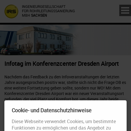
INGENIEURGESELLSCHAFT
FÜR ROHRLEITUNGSSANIERUNG
MBH
SACHSEN
Infotag im Konferenzcenter Dresden Airport
Nachdem das Feedback zu den Infoveranstaltungen der letzten
Jahre ausgesprochen positiv war, stellte sich nicht die Frage OB es
eine weitere Fortsetzung geben sollte, sondern nur WO! Mit dem
Konferenzcenter Dresden Airport war ein neuer Veranstaltungsort
gefunden, der viel Platz und Komfort bot, um dieses Jahr beide
Schwerpunkte - Sanierung und GIS - zu vereinen, sodass ein
Cookie- und Datenschutzhinweise
interdisziplinärer Gedanken- und Informationsaustausch
stattfinden konnte.
Diese Webseite verwendet Cookies, um bestimmte
Ein besonderer Dank für das Gelingen geht an die engagierten
Funktionen zu ermöglichen und das Angebot zu
Referenten des Tages, welche folgende Themen präsentierten: