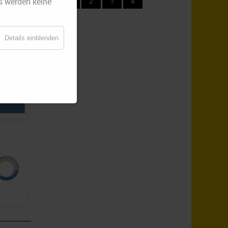
s werden keine
1
2
3
4
Details einblenden