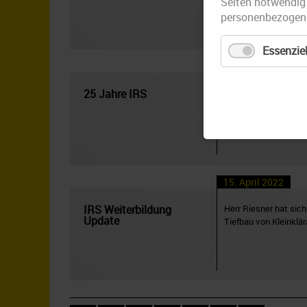
Seiten notwendig
personenbezogene
Essenziel
12. Juli 2022
25 Jahre IRS
Die Ingenieurgesells
25!Die Industrie- un
15. April 2022
IRS Weiterbildung
Herr Riesner hat sic
Update
Tiefbau von Kleinklä