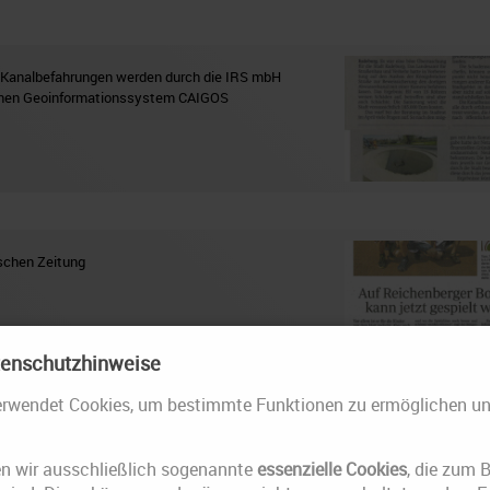
r Kanalbefahrungen werden durch die IRS mbH
chen Geoinformationssystem CAIGOS
ischen Zeitung
tenschutzhinweise
erwendet Cookies, um bestimmte Funktionen zu ermöglichen u
ter: IRS Sachsen mbH ist seit 25 Jahren Motor für
en wir ausschließlich sogenannte
essenzielle Cookies
, die zum 