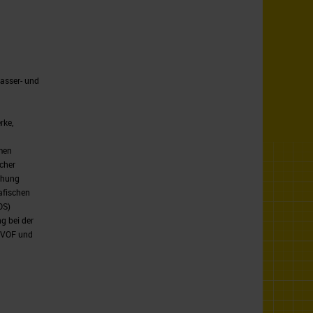
asser- und
rke,
men
cher
chung
afischen
OS)
g bei der
 VOF und