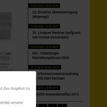
23.03.2020–25.03.2020
22. Dresdner Abwassertagung
(abgesagt)
11.03.2020–13.03.2020
33. Lindauer Seminar (aufgrund
von Corona verschoben)
12.02.2020–14.02.2020
IRO - Oldenburger
Rohrleitungsforum 2020
13.11.2019, 08:00–13:30
15. Informationsveranstaltung
der IRS mbH Sachsen
nd das Angebot zu
02.09.2015–23.09.2015
CAIGOS-Anwendertreffen 2015
Betrieb unserer