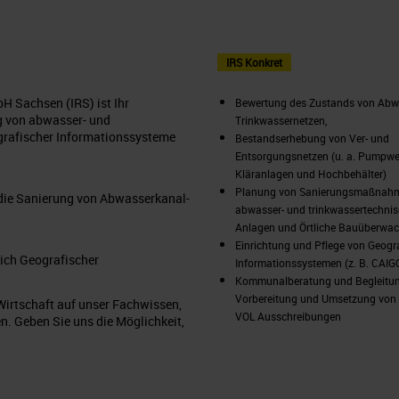
IRS Konkret
H Sachsen (IRS) ist Ihr
Bewertung des Zustands von Abw
ng von abwasser- und
Trinkwassernetzen,
grafischer Informationssysteme
Bestandserhebung von Ver- und
Entsorgungsnetzen (u. a. Pumpwe
Kläranlagen und Hochbehälter)
Planung von Sanierungsmaßnah
ie Sanierung von Abwasserkanal-
abwasser- und trinkwassertechnis
Anlagen und Örtliche Bauüberwa
Einrichtung und Pflege von Geogr
eich Geografischer
Informationssystemen (z. B. CAIG
Kommunalberatung und Begleitun
Vorbereitung und Umsetzung von
Wirtschaft auf unser Fachwissen,
VOL Ausschreibungen
n. Geben Sie uns die Möglichkeit,