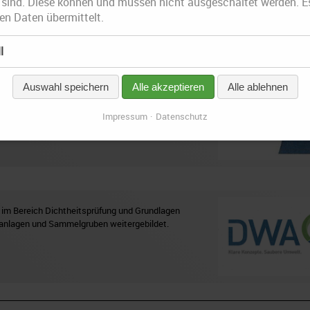
 sind. Diese können und müssen nicht ausgeschaltet werden. E
n Daten übermittelt.
l
Auswahl speichern
Alle akzeptieren
Alle ablehnen
chaft für Rohrleitungssanierung mbH Sachsen wird
d Handelskammer Dresden gratuliert.
Impressum
Datenschutz
h im Bereich Dichtheitsprüfung und Grundlagen
ranlagen und Sammelgruben weitergebildet.