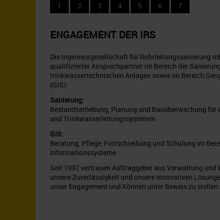
1
2
3
4
5
6
7
ENGAGEMENT DER
IRS
Die Ingenieurgesellschaft für Rohrleitungssanierung mb
qualifizierter Ansprechpartner im Bereich der Sanieru
trinkwassertechnischen Anlagen sowie im Bereich Geo
(GIS):
Sanierung:
Bestandserhebung, Planung und Bauüberwachung für d
und Trinkwasserleitungssystemen
GIS:
Beratung, Pflege, Fortschreibung und Schulung im Ber
Informationssysteme
Seit 1997 vertrauen Auftraggeber aus Verwaltung und 
unsere Zuverlässigkeit und unsere innovativen Lösunge
unser Engagement und Können unter Beweis zu stellen.