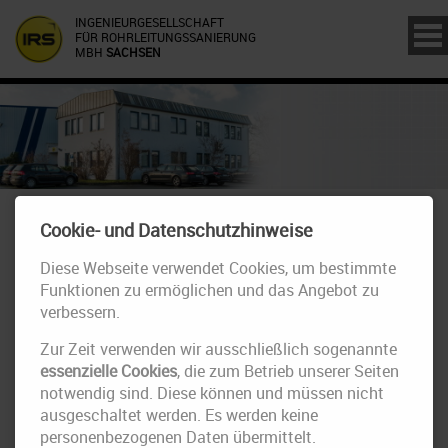
INGENIEURGESELLSCHAFT
FÜR ROHRLEITUNGSSANIERUNG
MBH
SACHSEN
IRS in der "Sächsischen Zeitung"
Cookie- und Datenschutzhinweise
Diese Webseite verwendet Cookies, um bestimmte
Funktionen zu ermöglichen und das Angebot zu
verbessern.
Zur Zeit verwenden wir ausschließlich sogenannte
essenzielle Cookies
, die zum Betrieb unserer Seiten
notwendig sind. Diese können und müssen nicht
ausgeschaltet werden. Es werden keine
personenbezogenen Daten übermittelt.