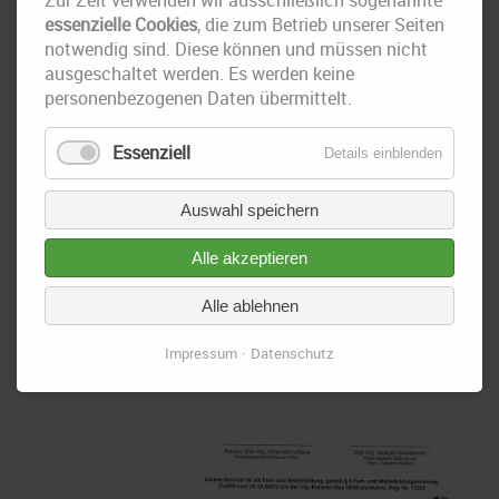
essenzielle Cookies
, die zum Betrieb unserer Seiten
notwendig sind. Diese können und müssen nicht
ausgeschaltet werden. Es werden keine
Unsere Mitarbeiter Anke Gottschalk,
Christian Buder und Oliver
personenbezogenen Daten übermittelt.
Naumann haben im
Rahmen einer
kontinuierlichen
Essenziell
Details einblenden
Fortbildung an einem
DWA-Seminar zum
Themenschwerpunkt
Auswahl speichern
"Linerstatik nach
dem neuen
Alle akzeptieren
Arbeitsblatt DWA-A
143-2"
Alle ablehnen
am 24.09.2015 in
Berlin teilgenommen.
Impressum
Datenschutz