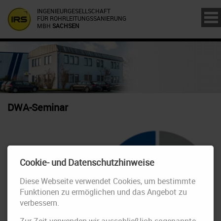
INGENIEURGESELLSCHAFT
FÜR ROHRLEITUNGSSANIERUNG
MBH
SACHSEN
DWA-Seminar
Cookie- und Datenschutzhinweise
Diese Webseite verwendet Cookies, um bestimmte
Funktionen zu ermöglichen und das Angebot zu
verbessern.
Zur Zeit verwenden wir ausschließlich sogenannte